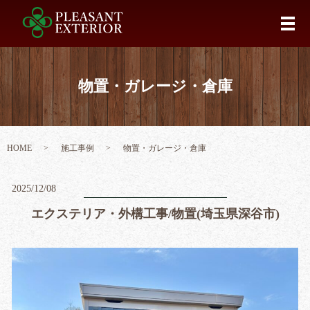
メ
物置・ガレージ・倉庫
HOME
施工事例
物置・ガレージ・倉庫
2025/12/08
エクステリア・外構工事/物置(埼玉県深谷市)